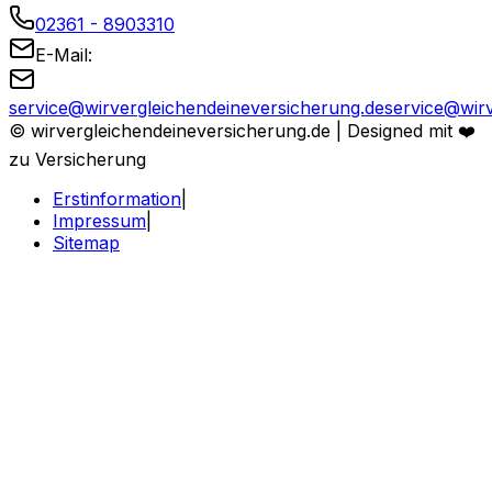
02361 - 8903310
E-Mail:
service@
wirvergleichendeineversicherung.de
service@wirv
© wirvergleichendeineversicherung.de |
Designed mit ❤️
zu Versicherung
Erstinformation
|
Impressum
|
Sitemap