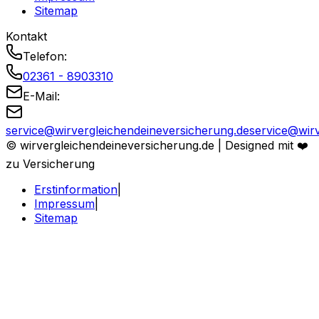
Sitemap
Kontakt
Telefon:
02361 - 8903310
E-Mail:
service@
wirvergleichendeineversicherung.de
service@wirv
© wirvergleichendeineversicherung.de |
Designed mit ❤️
zu Versicherung
Erstinformation
|
Impressum
|
Sitemap