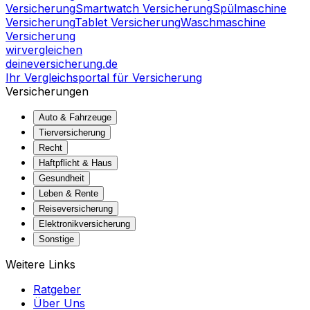
Versicherung
Smartwatch Versicherung
Spülmaschine
Versicherung
Tablet Versicherung
Waschmaschine
Versicherung
wir
vergleichen
deine
versicherung
.de
Ihr Vergleichsportal für Versicherung
Versicherungen
Auto & Fahrzeuge
Tierversicherung
Recht
Haftpflicht & Haus
Gesundheit
Leben & Rente
Reiseversicherung
Elektronikversicherung
Sonstige
Weitere Links
Ratgeber
Über Uns