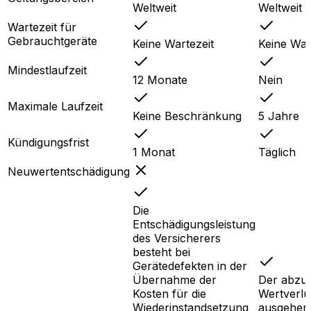
Weltweit
Weltweit
Wartezeit für
Gebrauchtgeräte
Keine Wartezeit
Keine War
Mindestlaufzeit
12 Monate
Nein
Maximale Laufzeit
Keine Beschränkung
5 Jahre
Kündigungsfrist
1 Monat
Täglich
Neuwertentschädigung
Die
Entschädigungsleistung
des Versicherers
besteht bei
Gerätedefekten in der
Übernahme der
Der abzu
Kosten für die
Wertverlus
Wiederinstandsetzung
ausgehen