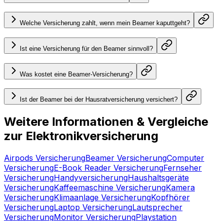
Welche Versicherung zahlt, wenn mein Beamer kaputtgeht?
Ist eine Versicherung für den Beamer sinnvoll?
Was kostet eine Beamer-Versicherung?
Ist der Beamer bei der Hausratversicherung versichert?
Weitere Informationen & Vergleiche
zur Elektronikversicherung
Airpods Versicherung
Beamer Versicherung
Computer
Versicherung
E-Book Reader Versicherung
Fernseher
Versicherung
Handyversicherung
Haushaltsgeräte
Versicherung
Kaffeemaschine Versicherung
Kamera
Versicherung
Klimaanlage Versicherung
Kopfhörer
Versicherung
Laptop Versicherung
Lautsprecher
Versicherung
Monitor Versicherung
Playstation