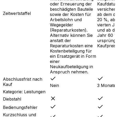
oder Erneuerung der
Kaufdatu
beschädigten Bauteile
versicher
Zeitwertstaffel
sowie der Kosten für
ab dem dr
Arbeitslohn und
20 %, ab
Wegegelder
vierten J
(Reparaturkosten).
und ab de
Alternativ können Sie
Jahr 60 
anstatt der
ursprüngl
Reparaturkosten eine
Kaufpreis
Kostenbeteiligung für
ein Ersatzgerät in Form
einer
Neukaufbeteiligung in
Anspruch nehmen.
Abschlussfrist nach
Kauf
Nein
3 Monate
Kategorie:
Leistungen
Diebstahl
Bedienungsfehler
Kurzschluss und